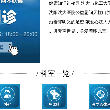
健康知识进校园 沈大与化工大
沈阳沈大医院公益慰问天柱山
沿着郭明义的足迹 献爱心沈大
走进无声世界，关爱聋哑儿童
/ 科室一览 /