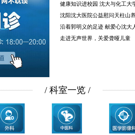
健康知识进校园 沈大与化工大
沈阳沈大医院公益慰问天柱山
沿着郭明义的足迹 献爱心沈大
走进无声世界，关爱聋哑儿童
/ 科室一览 /